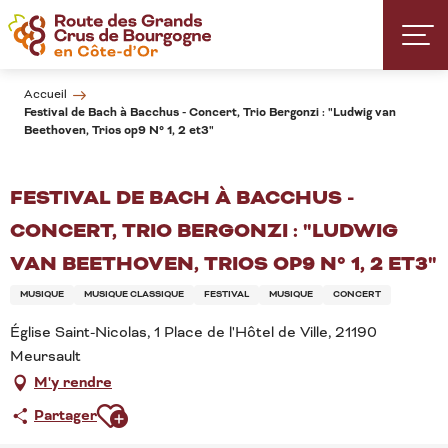
Aller
au
contenu
principal
Accueil
Festival de Bach à Bacchus - Concert, Trio Bergonzi : "Ludwig van
Beethoven, Trios op9 N° 1, 2 et3"
FESTIVAL DE BACH À BACCHUS -
CONCERT, TRIO BERGONZI : "LUDWIG
VAN BEETHOVEN, TRIOS OP9 N° 1, 2 ET3"
MUSIQUE
MUSIQUE CLASSIQUE
FESTIVAL
MUSIQUE
CONCERT
Église Saint-Nicolas, 1 Place de l'Hôtel de Ville, 21190
Meursault
M'y rendre
Ajouter aux favoris
Partager