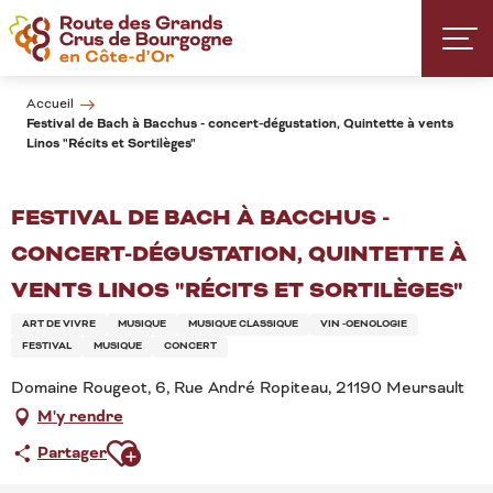
Aller
au
contenu
principal
Accueil
Festival de Bach à Bacchus - concert-dégustation, Quintette à vents
Linos "Récits et Sortilèges"
FESTIVAL DE BACH À BACCHUS -
CONCERT-DÉGUSTATION, QUINTETTE À
VENTS LINOS "RÉCITS ET SORTILÈGES"
ART DE VIVRE
MUSIQUE
MUSIQUE CLASSIQUE
VIN -OENOLOGIE
FESTIVAL
MUSIQUE
CONCERT
Domaine Rougeot, 6, Rue André Ropiteau, 21190 Meursault
M'y rendre
Ajouter aux favoris
Partager