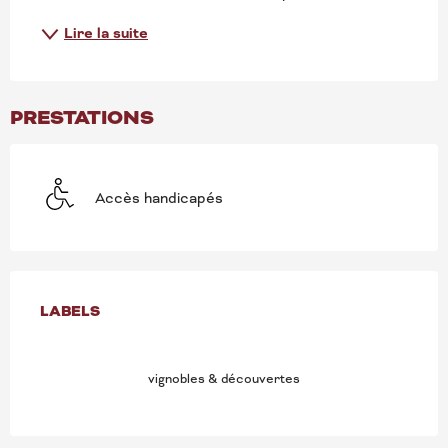
Lire la suite
PRESTATIONS
Accès handicapés
OFFRES DE PRESTATION
LABELS
LABELS
vignobles & découvertes