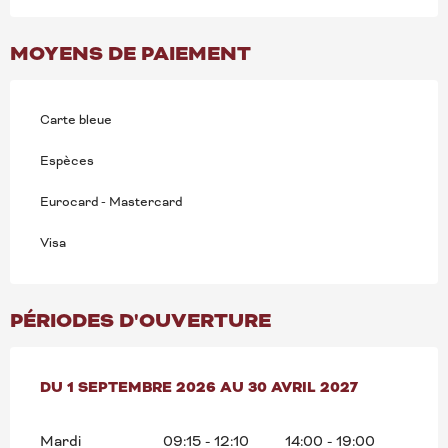
MOYENS DE PAIEMENT
Carte bleue
Espèces
Eurocard - Mastercard
Visa
PÉRIODES D'OUVERTURE
DU
DU
1 SEPTEMBRE 2026
1 SEPTEMBRE 2026
AU
AU
30 AVRIL 2027
30 AVRIL 2027
Mardi
09:15 - 12:10
14:00 - 19:00