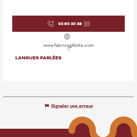
03 80 30 38
▒▒
www.fabricegillotte.com
LANGUES PARLÉES
LANGUES PARLÉES
Signaler une erreur