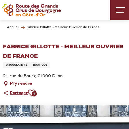
Aller
au
contenu
principal
Fabrice Gillotte - Meilleur Ouvrier de France
Accueil
FABRICE GILLOTTE - MEILLEUR OUVRIER
DE FRANCE
CHOCOLATERIE
BOUTIQUE
21, rue du Bourg, 21000 Dijon
M'y rendre
Ajouter aux favoris
Partager