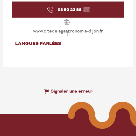
03 80 23 88
▒▒
www.citedelagastronomie-dijon.fr
LANGUES PARLÉES
LANGUES PARLÉES
Signaler une erreur