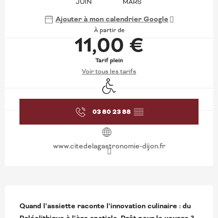
JUIN
MARS
Ajouter à mon calendrier Google
À partir de
11,00 €
Tarif plein
Voir tous les tarifs
Accès handicapés
03 80 23 88
▒▒
www.citedelagastronomie-dijon.fr
DESCRIPTION
Quand l’assiette raconte l’innovation culinaire : du 