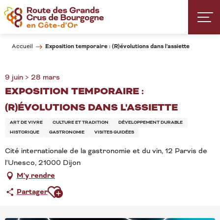
Aller
au
contenu
principal
Exposition temporaire : (R)évolutions dans l'assiette
Accueil
9 juin > 28 mars
EXPOSITION TEMPORAIRE :
(R)ÉVOLUTIONS DANS L'ASSIETTE
ART DE VIVRE
CULTURE ET TRADITION
DÉVELOPPEMENT DURABLE
HISTORIQUE
GASTRONOMIE
VISITES GUIDÉES
Cité internationale de la gastronomie et du vin, 12 Parvis de
l'Unesco, 21000 Dijon
M'y rendre
Ajouter aux favoris
Partager