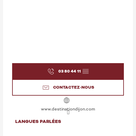
03 80 44 11
▒▒
CONTACTEZ-NOUS
www.destinationdijon.com
LANGUES PARLÉES
LANGUES PARLÉES