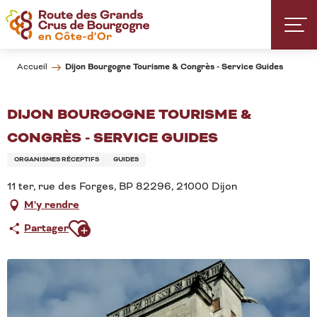
Aller
au
contenu
principal
Dijon Bourgogne Tourisme & Congrès - Service Guides
Accueil
DIJON BOURGOGNE TOURISME &
CONGRÈS - SERVICE GUIDES
ORGANISMES RÉCEPTIFS
GUIDES
11 ter, rue des Forges, BP 82296, 21000 Dijon
M'y rendre
Ajouter aux favoris
Partager