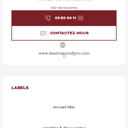
Voir les horaires
03 80 44 11
▒▒
CONTACTEZ-NOUS
www.destinationdijon.com
OFFRES DE PRESTATION
LABELS
LABELS
Accueil Vélo