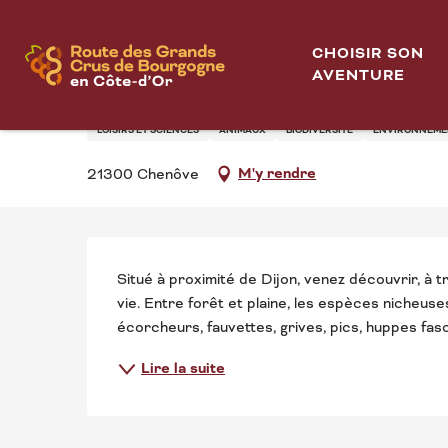
Aller
Découverte des oiseaux du plateau de Chenôve
Accueil
au
CHOISIR SON
contenu
AVENTURE
DÉCOUVERTE DES OI
principal
LOISIRS ET SCIENCES
ANIMAUX
BIODIVERSITÉ
ENVIRONNEMEN
M'y rendre
21300 Chenôve
DESCRIPTION
Situé à proximité de Dijon, venez découvrir, à t
vie. Entre forêt et plaine, les espèces nicheuse
écorcheurs, fauvettes, grives, pics, huppes fasc
Lire la suite