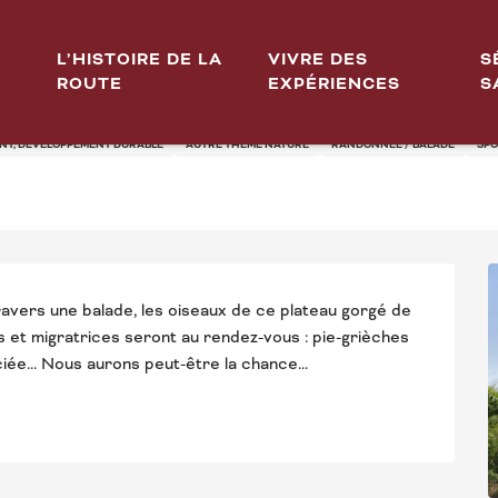
L’HISTOIRE DE LA
VIVRE DES
S
ROUTE
EXPÉRIENCES
S
SEAUX DU PLATEAU DE C
T, DÉVELOPPEMENT DURABLE
AUTRE THÈME NATURE
RANDONNÉE / BALADE
SPO
ravers une balade, les oiseaux de ce plateau gorgé de 
s et migratrices seront au rendez-vous : pie-grièches 
iée... Nous aurons peut-être la chance...