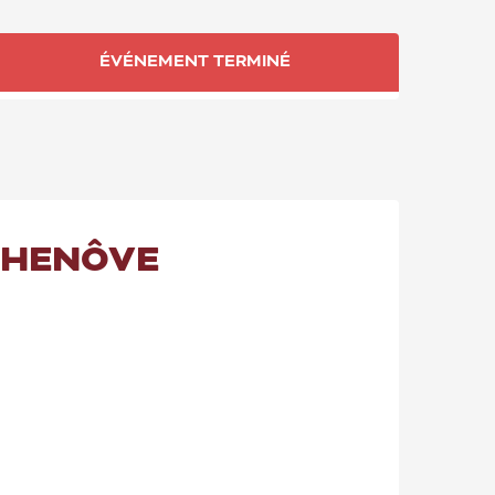
OUVERTURE ET CO
ÉVÉNEMENT TERMINÉ
CHENÔVE