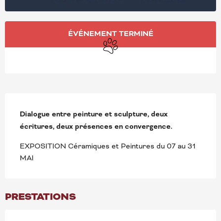
OUVERTURE ET COORD
ÉVÉNEMENT TERMINÉ
Animaux acceptés
DESCRIPTION
Dialogue entre peinture et sculpture, deux 
écritures, deux présences en convergence.
EXPOSITION Céramiques et Peintures du 07 au 31 
MAI
PRESTATIONS