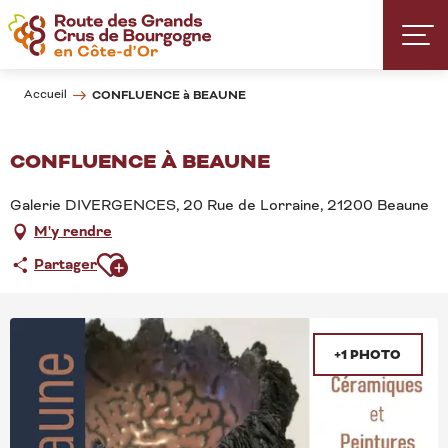
Aller
au
contenu
principal
Accueil
CONFLUENCE à BEAUNE
CONFLUENCE À BEAUNE
Galerie DIVERGENCES, 20 Rue de Lorraine, 21200 Beaune
M'y rendre
Ajouter aux favoris
Partager
+1 PHOTO