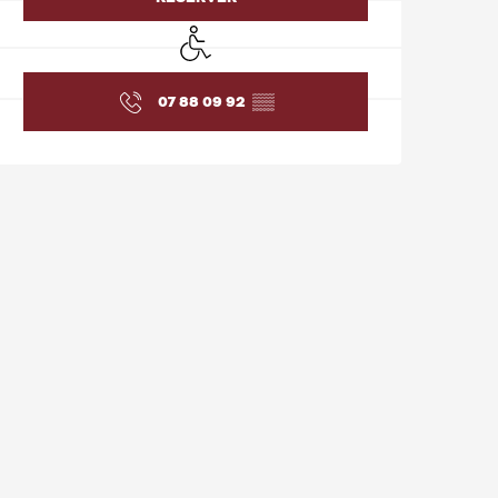
Accès handicapés
07 88 09 92
▒▒