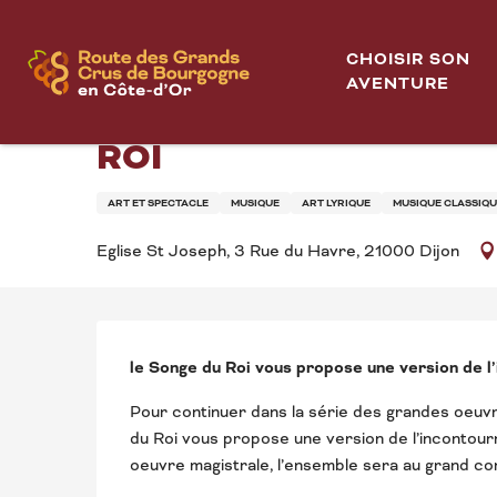
Aller
Accueil
Concert - La passion selon St Jean - Ensemble Le 
au
CHOISIR SON
contenu
AVENTURE
CONCERT - LA PASSI
principal
ROI
ART ET SPECTACLE
MUSIQUE
ART LYRIQUE
MUSIQUE CLASSIQ
Eglise St Joseph, 3 Rue du Havre, 21000 Dijon
DESCRIPTION
le Songe du Roi vous propose une version de l’
Pour continuer dans la série des grandes oeuvr
du Roi vous propose une version de l’incontourn
oeuvre magistrale, l’ensemble sera au grand co