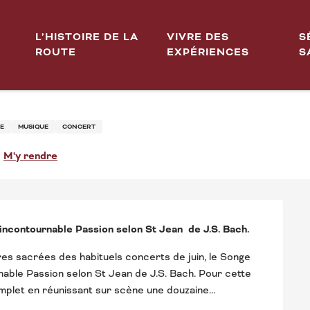
Songe du Roi
L’HISTOIRE DE LA
VIVRE DES
S
ROUTE
EXPÉRIENCES
S
ON SELON ST JEAN - ENSE
UE
MUSIQUE
CONCERT
M'y rendre
incontournable Passion selon St Jean  de J.S. Bach.
es sacrées des habituels concerts de juin, le Songe 
able Passion selon St Jean de J.S. Bach. Pour cette 
mplet en réunissant sur scène une douzaine...