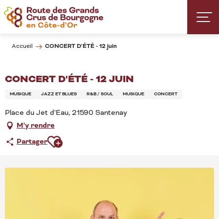
Aller
au
contenu
principal
CONCERT D'ÉTÉ - 12 juin
Accueil
CONCERT D'ÉTÉ - 12 JUIN
MUSIQUE
JAZZ ET BLUES
R&B / SOUL
MUSIQUE
CONCERT
Place du Jet d'Eau, 21590 Santenay
M'y rendre
Ajouter aux favoris
Partager