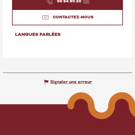
06 64 90 20
▒▒
CONTACTEZ-NOUS
LANGUES PARLÉES
LANGUES PARLÉES
Signaler une erreur