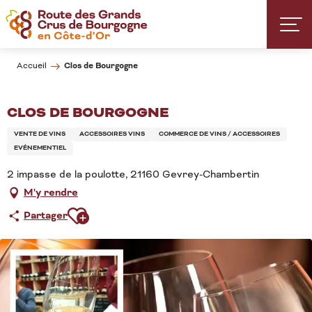
Aller
au
contenu
principal
Clos de Bourgogne
Accueil
CLOS DE BOURGOGNE
VENTE DE VINS
ACCESSOIRES VINS
COMMERCE DE VINS / ACCESSOIRES
EVÉNEMENTIEL
2 impasse de la poulotte, 21160 Gevrey-Chambertin
M'y rendre
Ajouter aux favoris
Partager