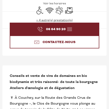
Voir les horaires
Accès handicapés
WiFi
Animaux acceptés
Livraison
+ 4 autre(s) prestation(s)
06 64 90 20
▒▒
CONTACTEZ-NOUS
DESCRIPTION
Conseils et vente de vins de domaines en bio 
biodynamie et très raisonné- de toute la bourgogne 
Ateliers d'œnologie et de dégustation
🍷 À Couchey, sur la Route des Grands Crus de 
Bourgogne –, le Clos de Bourgogne vous plonge au 