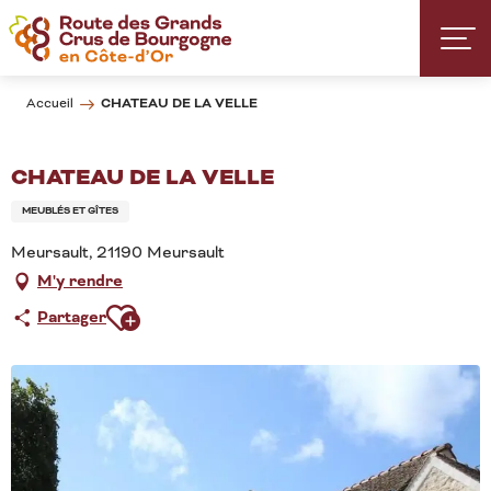
Aller
au
contenu
principal
CHATEAU DE LA VELLE
Accueil
CHATEAU DE LA VELLE
MEUBLÉS ET GÎTES
Meursault, 21190 Meursault
M'y rendre
Ajouter aux favoris
Partager