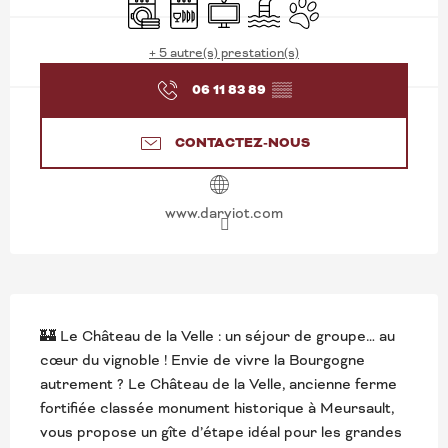
Lave linge
Lave vaisselle
Télévision
Piscine
Animaux acceptés
+ 5 autre(s) prestation(s)
06 11 83 89
▒▒
CONTACTEZ-NOUS
www.darviot.com
DESCRIPTION
🏰 Le Château de la Velle : un séjour de groupe… au 
cœur du vignoble ! Envie de vivre la Bourgogne 
autrement ? Le Château de la Velle, ancienne ferme 
fortifiée classée monument historique à Meursault, 
vous propose un gîte d’étape idéal pour les grandes 