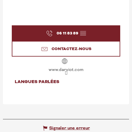
06 11 83 89
▒▒
CONTACTEZ-NOUS
www.darviot.com
LANGUES PARLÉES
LANGUES PARLÉES
Signaler une erreur