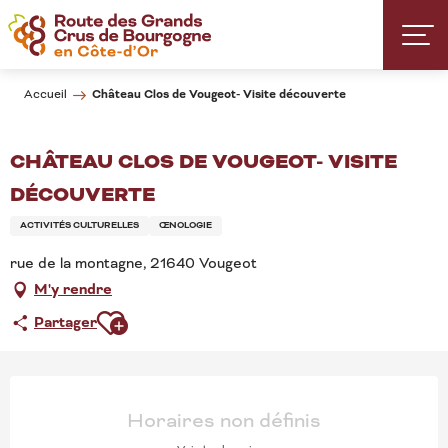
Aller
au
contenu
principal
Château Clos de Vougeot- Visite découverte
Accueil
CHÂTEAU CLOS DE VOUGEOT- VISITE
DÉCOUVERTE
ACTIVITÉS CULTURELLES
ŒNOLOGIE
rue de la montagne, 21640 Vougeot
M'y rendre
Ajouter aux favoris
Partager
OUVERTURE ET COORD
Horaires non définis