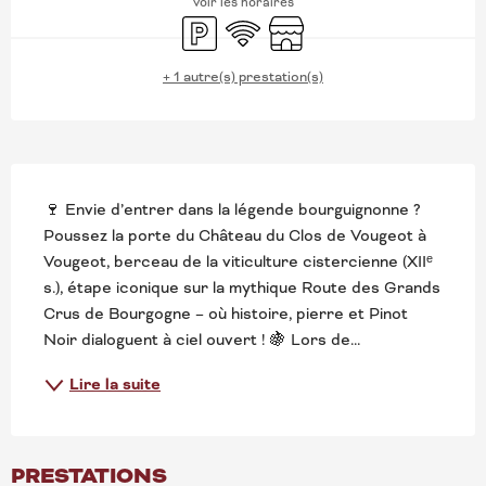
Voir les horaires
Parking
WiFi
Boutique
+ 1 autre(s) prestation(s)
DESCRIPTION
🍷 Envie d’entrer dans la légende bourguignonne ? 
Poussez la porte du Château du Clos de Vougeot à 
Vougeot, berceau de la viticulture cistercienne (XIIᵉ 
s.), étape iconique sur la mythique Route des Grands 
Crus de Bourgogne – où histoire, pierre et Pinot 
Noir dialoguent à ciel ouvert ! 🍇 Lors de...
Lire la suite
PRESTATIONS