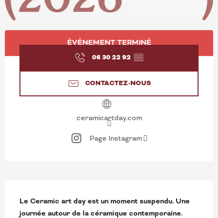
OUVERTURE ET COORD
ÉVÉNEMENT TERMINÉ
06 30 22 92
▒▒
CONTACTEZ-NOUS
ceramicartday.com
Page Instagram
DESCRIPTION
Le Ceramic art day est un moment suspendu. Une 
journée autour de la céramique contemporaine.
