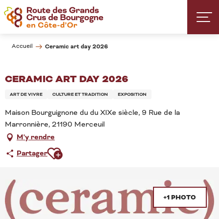
Aller
au
contenu
principal
Accueil
Ceramic art day 2026
CERAMIC ART DAY 2026
ART DE VIVRE
CULTURE ET TRADITION
EXPOSITION
Maison Bourguignone du du XIXe siècle, 9 Rue de la
Marronnière, 21190 Merceuil
M'y rendre
Ajouter aux favoris
Partager
+1 PHOTO