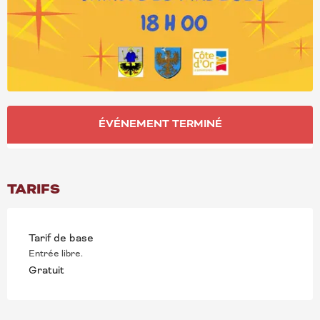
OUVERTURE ET COORD
ÉVÉNEMENT TERMINÉ
TARIFS
Tarif de base
Entrée libre.
Gratuit