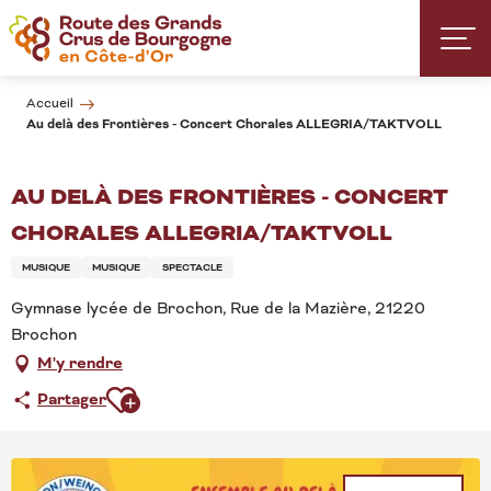
Aller
au
contenu
principal
Accueil
Au delà des Frontières - Concert Chorales ALLEGRIA/TAKTVOLL
AU DELÀ DES FRONTIÈRES - CONCERT
CHORALES ALLEGRIA/TAKTVOLL
MUSIQUE
MUSIQUE
SPECTACLE
Gymnase lycée de Brochon, Rue de la Mazière, 21220
Brochon
M'y rendre
Ajouter aux favoris
Partager