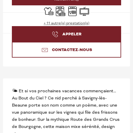
Draps et linge
Lave linge
Lave vaisselle
Télévision
+ 11 autre(s) prestation(s)
APPELER
CONTACTEZ-NOUS
DESCRIPTION
🌤️ Et si vos prochaines vacances commençaient… 
Au Bout du Ciel ? Ce nid perché à Savigny-lès-
Beaune porte son nom comme un poème, avec une 
vue panoramique sur les vignes qui file des frissons 
de bonheur. Sur la mythique Route des Grands Crus 
de Bourgogne, cette maison mixe sérénité, design 