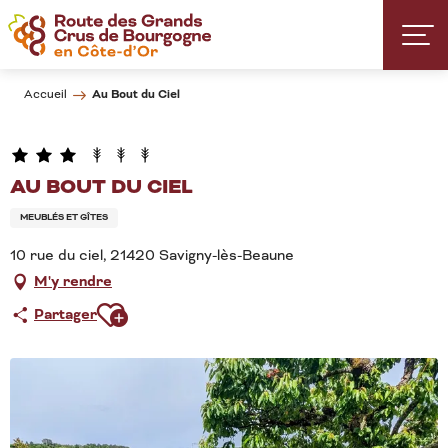
Aller
au
contenu
principal
Au Bout du Ciel
Accueil
AU BOUT DU CIEL
MEUBLÉS ET GÎTES
10 rue du ciel, 21420 Savigny-lès-Beaune
M'y rendre
Ajouter aux favoris
Partager