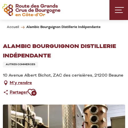
Aller
au
contenu
principal
Alambic Bourguignon Distillerie Indépendante
Accueil
ALAMBIC BOURGUIGNON DISTILLERIE
INDÉPENDANTE
AUTRES COMMERCES
10 Avenue Albert Bichot, ZAC des cerisières, 21200 Beaune
M'y rendre
Ajouter aux favoris
Partager