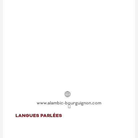
www.alambic-bourguignon.com
LANGUES PARLÉES
LANGUES PARLÉES