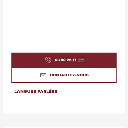
03 80 26 17
▒▒
CONTACTEZ-NOUS
LANGUES PARLÉES
LANGUES PARLÉES