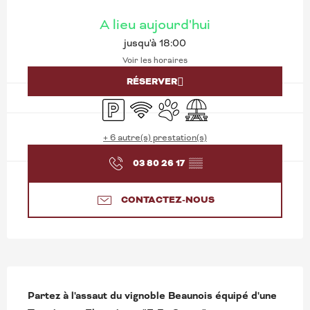
OUVERTURE ET COORD
A lieu aujourd'hui
jusqu'à 18:00
Voir les horaires
RÉSERVER
Parking
WiFi
Animaux acceptés
Aire de pique nique
+ 6 autre(s) prestation(s)
03 80 26 17
▒▒
CONTACTEZ-NOUS
DESCRIPTION
Partez à l'assaut du vignoble Beaunois équipé d'une 