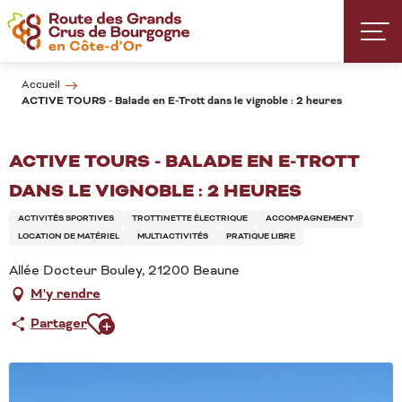
Aller
au
contenu
principal
Accueil
ACTIVE TOURS - Balade en E-Trott dans le vignoble : 2 heures
ACTIVE TOURS - BALADE EN E-TROTT
DANS LE VIGNOBLE : 2 HEURES
ACTIVITÉS SPORTIVES
TROTTINETTE ÉLECTRIQUE
ACCOMPAGNEMENT
LOCATION DE MATÉRIEL
MULTIACTIVITÉS
PRATIQUE LIBRE
Allée Docteur Bouley, 21200 Beaune
M'y rendre
Ajouter aux favoris
Partager