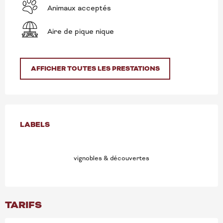
Animaux acceptés
Aire de pique nique
AFFICHER TOUTES LES PRESTATIONS
OFFRES DE PRESTATION
LABELS
LABELS
vignobles & découvertes
TARIFS