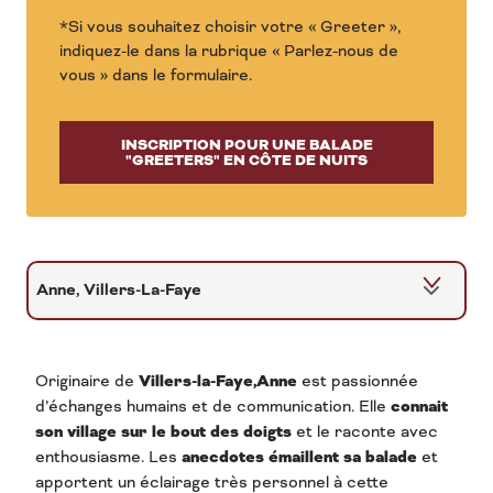
*Si vous souhaitez choisir votre « Greeter »,
indiquez-le dans la rubrique « Parlez-nous de
vous » dans le formulaire.
INSCRIPTION POUR UNE BALADE
"GREETERS" EN CÔTE DE NUITS
Anne, Villers-La-Faye
Bénédict, Nuits-Saint-Georges
Originaire de
Villers-la-Faye,
Anne
est passionnée
Yves, Nuits-Saint-Georges
d’échanges humains et de communication. Elle
connait
son village sur le bout des doigts
et le raconte avec
Marie-Jeanne, St-Nicolas-les-Citeaux
enthousiasme. Les
anecdotes émaillent sa balade
et
apportent un éclairage très personnel à cette