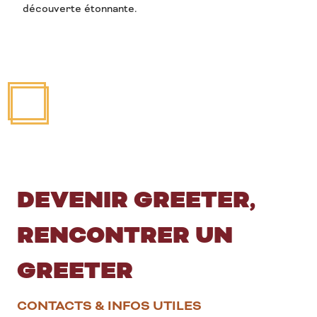
découverte étonnante.
Danièle, Villers-la-Faye
André, Reuille-Vergy
DEVENIR GREETER,
RENCONTRER UN
GREETER
CONTACTS & INFOS UTILES