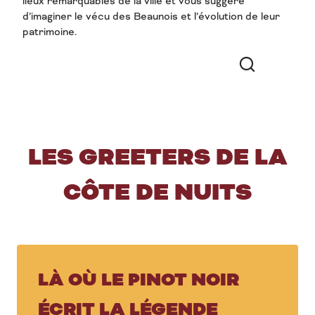
lieux remarquables de la ville et vous suggère
d’imaginer le vécu des Beaunois et l’évolution de leur
Anita, Beaune
patrimoine.
Pascal, Beaune
Recherche
Philipp, Monthelie
LES GREETERS DE LA
CÔTE DE NUITS
LÀ OÙ LE PINOT NOIR
ÉCRIT LA LÉGENDE