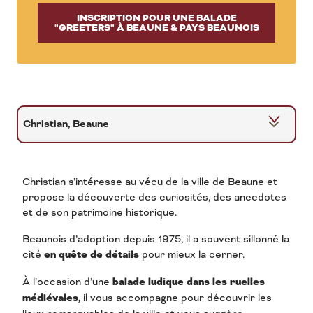
INSCRIPTION POUR UNE BALADE
"GREETERS" À BEAUNE & PAYS BEAUNOIS
Christian, Beaune
Michel, Meursault
Christian s’intéresse au vécu de la ville de Beaune et
Georges, Beaune
propose la découverte des curiosités, des anecdotes
et de son patrimoine historique.
Sophie, Baubigny
Beaunois d’adoption depuis 1975, il a souvent sillonné la
cité
en quête de détails
pour mieux la cerner.
Anny, Orches
À l’occasion d’une
balade ludique dans les ruelles
médiévales,
il vous accompagne pour découvrir les
Philippe, Beaune