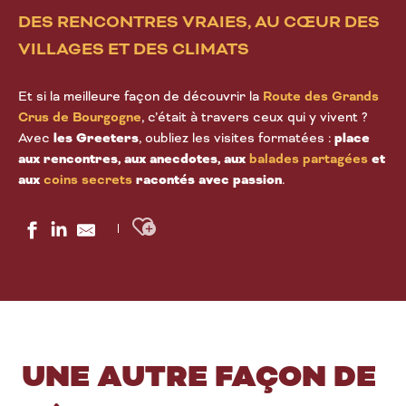
DES RENCONTRES VRAIES, AU CŒUR DES
VILLAGES ET DES CLIMATS
Et si la meilleure façon de découvrir la
Route des Grands
Crus de Bourgogne
, c’était à travers ceux qui y vivent ?
Avec
les Greeters
, oubliez les visites formatées :
place
aux rencontres, aux anecdotes, aux
balades partagées
et
aux
coins secrets
racontés avec passion
.
Ajouter aux favoris
UNE AUTRE FAÇON DE