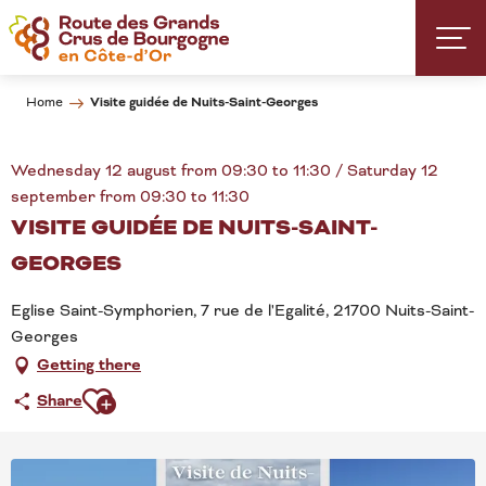
Aller
au
contenu
principal
Visite guidée de Nuits-Saint-Georges
Home
Wednesday 12 august from 09:30 to 11:30 / Saturday 12
september from 09:30 to 11:30
VISITE GUIDÉE DE NUITS-SAINT-
GEORGES
Eglise Saint-Symphorien, 7 rue de l'Egalité, 21700 Nuits-Saint-
Georges
Getting there
Ajouter aux favoris
Share