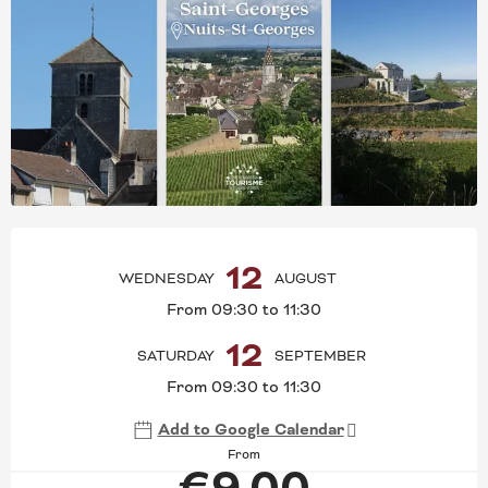
OPENING HOURS & CONT
12
WEDNESDAY
AUGUST
From 09:30 to 11:30
12
SATURDAY
SEPTEMBER
From 09:30 to 11:30
Add to Google Calendar
From