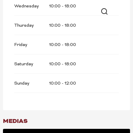
All year 2030
Wednesday
10:00 - 18:00
All year 2031
Search
Thursday
10:00 - 18:00
All year 2032
Friday
10:00 - 18:00
All year 2033
All year 2034
Saturday
10:00 - 18:00
From
1 January 2035
until
20 December
2035
Sunday
10:00 - 12:00
MEDIAS