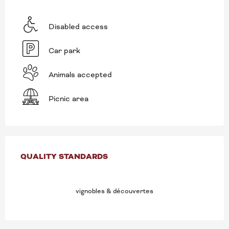
Disabled access
Car park
Animals accepted
Picnic area
SERVICES OFFERED
QUALITY STANDARDS
QUALITY STANDARDS
vignobles & découvertes