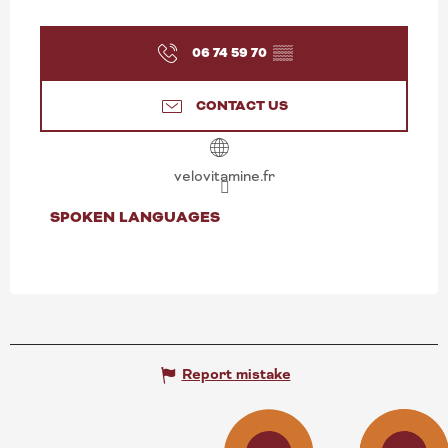
06 74 59 70
▒▒
CONTACT US
velovitamine.fr
SPOKEN LANGUAGES
SPOKEN LANGUAGES
Report mistake