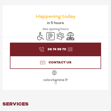
OPENING HOURS & CONT
Happening today
in 5 hours
See opening hours
Disabled access
Car park
Animals accepted
Picnic area
06 74 59 70
▒▒
CONTACT US
velovitamine.fr
SERVICES