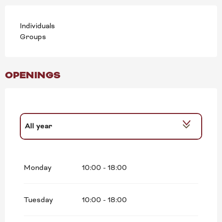
Individuals
Groups
OPENINGS
All year
All year 2027
Monday
10:00 - 18:00
All year 2028
Tuesday
10:00 - 18:00
All year 2029