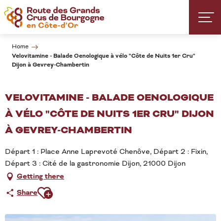
Aller
au
contenu
principal
Home
Velovitamine - Balade Oenologique à vélo "Côte de Nuits 1er Cru"
Dijon à Gevrey-Chambertin
VELOVITAMINE - BALADE OENOLOGIQUE
À VÉLO "CÔTE DE NUITS 1ER CRU" DIJON
À GEVREY-CHAMBERTIN
Départ 1 : Place Anne Laprevoté Chenôve, Départ 2 : Fixin,
Départ 3 : Cité de la gastronomie Dijon, 21000 Dijon
Getting there
Ajouter aux favoris
Share