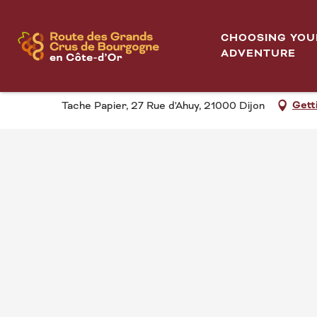
Aller
Home
Un café avec... CSIL
au
CHOOSING YOU
contenu
ADVENTURE
UN CAFÉ AVEC... CSIL
principal
Gett
Tache Papier, 27 Rue d'Ahuy, 21000 Dijon