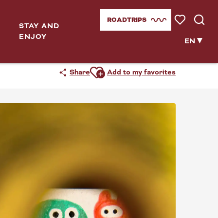
ROADTRIPS
STAY AND
Voir les favor
Searc
ENJOY
EN
Ajouter aux favoris
Share
Add to my favorites