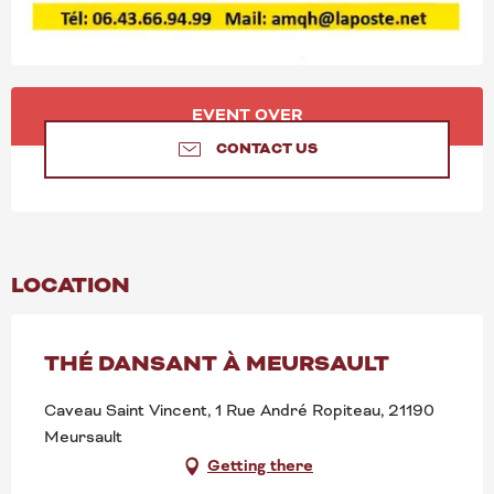
OPENING HOURS & CONT
EVENT OVER
CONTACT US
LOCATION
THÉ DANSANT À MEURSAULT
Caveau Saint Vincent, 1 Rue André Ropiteau, 21190
Meursault
Getting there