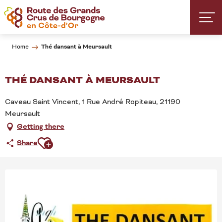
Aller
au
contenu
principal
Thé dansant à Meursault
Home
THÉ DANSANT À MEURSAULT
Caveau Saint Vincent, 1 Rue André Ropiteau, 21190
Meursault
Getting there
Ajouter aux favoris
Share