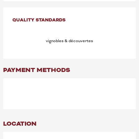
SERVICES OFFERED
QUALITY STANDARDS
QUALITY STANDARDS
vignobles & découvertes
PAYMENT METHODS
LOCATION