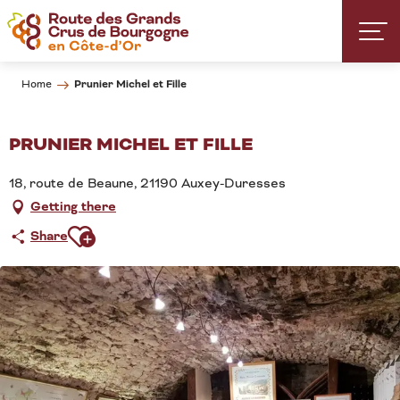
Aller
au
contenu
principal
Prunier Michel et Fille
Home
PRUNIER MICHEL ET FILLE
18, route de Beaune, 21190 Auxey-Duresses
Getting there
Ajouter aux favoris
Share