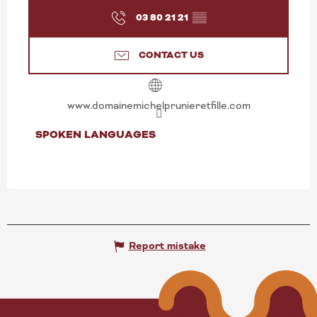
03 80 21 21
▒▒
CONTACT US
www.domainemichelprunieretfille.com
SPOKEN LANGUAGES
SPOKEN LANGUAGES
Report mistake