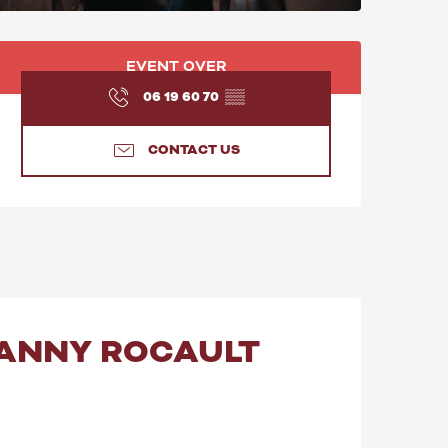
OPENING HOURS & C
EVENT OVER
06 19 60 70
▒▒
CONTACT US
FANNY ROCAULT