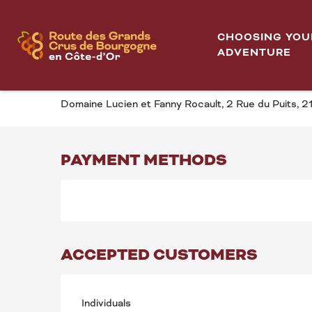
Aller
Home
Portes Ouvertes au Domaine Lucien et Fanny Rocau
au
CHOOSING YOU
contenu
ADVENTURE
PORTES OUVERTES A
principal
Domaine Lucien et Fanny Rocault, 2 Rue du Puits, 2
PAYMENT METHODS
ACCEPTED CUSTOMERS
Individuals