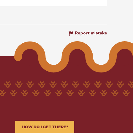
Report mistake
HOW DO I GET THERE?