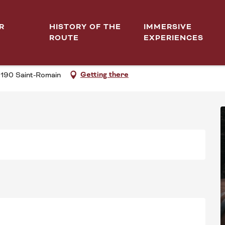
lt
R
HISTORY OF THE
IMMERSIVE
ROUTE
EXPERIENCES
U DOMAINE LUCIEN ET F
Getting there
1190 Saint-Romain