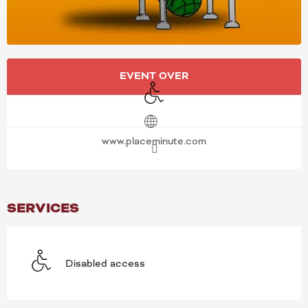
OPENING HOURS & CONT
EVENT OVER
Disabled access
www.placeminute.com
SERVICES
Disabled access