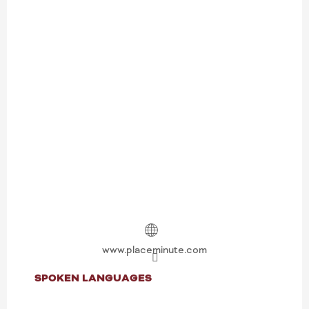
www.placeminute.com
SPOKEN LANGUAGES
SPOKEN LANGUAGES