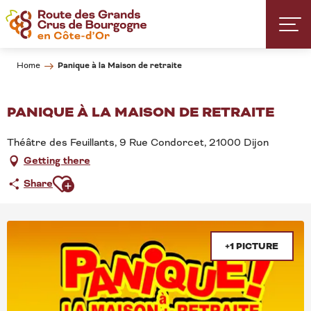
Aller
au
contenu
principal
Panique à la Maison de retraite
Home
PANIQUE À LA MAISON DE RETRAITE
Théâtre des Feuillants, 9 Rue Condorcet, 21000 Dijon
Getting there
Ajouter aux favoris
Share
+1 PICTURE