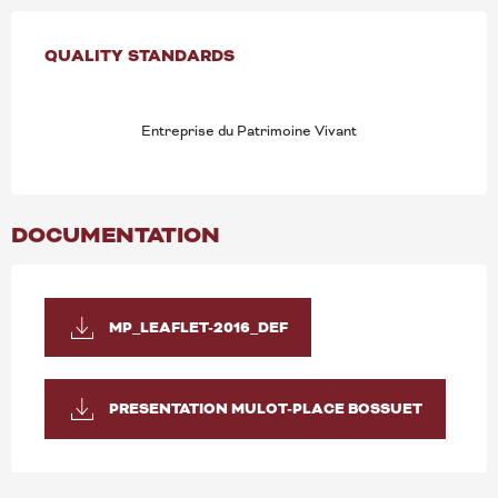
SERVICES OFFERED
QUALITY STANDARDS
QUALITY STANDARDS
Entreprise du Patrimoine Vivant
DOCUMENTATION
MP_LEAFLET-2016_DEF
PRESENTATION MULOT-PLACE BOSSUET