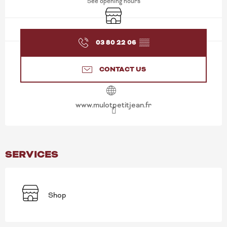
See opening hours
Shop
03 80 22 06
▒▒
CONTACT US
www.mulotpetitjean.fr
SERVICES
Shop