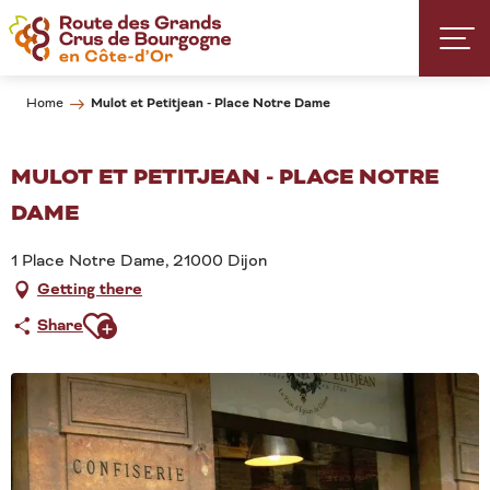
Aller
au
contenu
principal
Mulot et Petitjean - Place Notre Dame
Home
MULOT ET PETITJEAN - PLACE NOTRE
DAME
1 Place Notre Dame, 21000 Dijon
Getting there
Ajouter aux favoris
Share