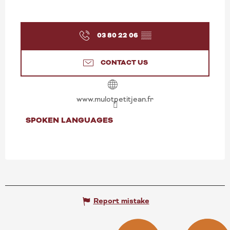
03 80 22 06
▒▒
CONTACT US
www.mulotpetitjean.fr
SPOKEN LANGUAGES
SPOKEN LANGUAGES
Report mistake