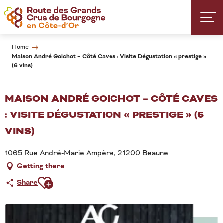
Aller
au
contenu
principal
Home
Maison André Goichot – Côté Caves : Visite Dégustation « prestige »
(6 vins)
MAISON ANDRÉ GOICHOT – CÔTÉ CAVES
: VISITE DÉGUSTATION « PRESTIGE » (6
VINS)
1065 Rue André-Marie Ampère, 21200 Beaune
Getting there
Ajouter aux favoris
Share