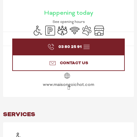
OPENING HOURS & CONT
Happening today
See opening hours
Disabled access
Car park
Meeting room
Wifi
Animals accepted
Shop
03 80 25 91
▒▒
CONTACT US
www.maisongoichot.com
SERVICES