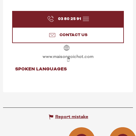
03 80 25 91
▒▒
CONTACT US
www.maisongoichot.com
SPOKEN LANGUAGES
SPOKEN LANGUAGES
Report mistake