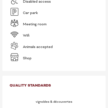
Disabled access
Car park
Meeting room
Wifi
Animals accepted
Shop
SERVICES OFFERED
QUALITY STANDARDS
QUALITY STANDARDS
vignobles & découvertes