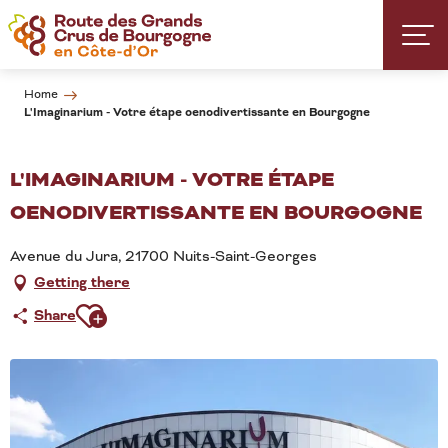
Aller
au
contenu
principal
Home
L'Imaginarium - Votre étape oenodivertissante en Bourgogne
L'IMAGINARIUM - VOTRE ÉTAPE
OENODIVERTISSANTE EN BOURGOGNE
Avenue du Jura, 21700 Nuits-Saint-Georges
Getting there
Ajouter aux favoris
Share