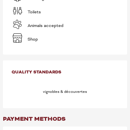
Toilets
Animals accepted
Shop
SERVICES OFFERED
QUALITY STANDARDS
QUALITY STANDARDS
vignobles & découvertes
PAYMENT METHODS