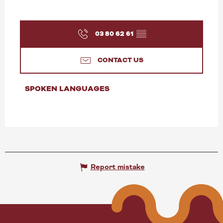
03 80 62 61
▒▒
CONTACT US
SPOKEN LANGUAGES
SPOKEN LANGUAGES
Report mistake