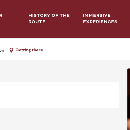
R
HISTORY OF THE
IMMERSIVE
ROUTE
EXPERIENCES
day 3 december from 19:00 to 22:00 / ...
VER - RÉSERVOIR DARCY
Getting there
on