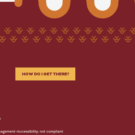
HOW DO I GET THERE?
n
-
nagement
Accessibility: not compliant