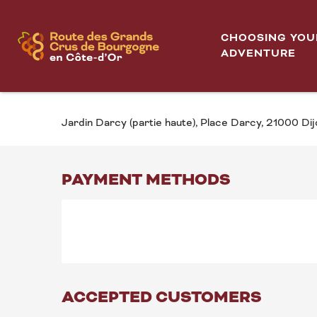
Aller
Les jeudis Vin d'Hiver - Réservoir Darcy
Home
au
CHOOSING YOU
contenu
ADVENTURE
Thursday 26 november from 19:00 to 22:00 / Thurs
principal
LES JEUDIS VIN D'HI
Jardin Darcy (partie haute), Place Darcy, 21000 Dij
PAYMENT METHODS
ACCEPTED CUSTOMERS