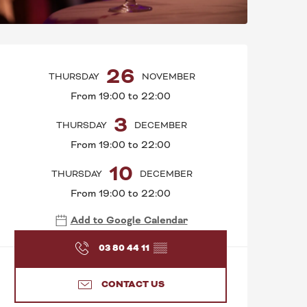
OPENING HOURS & C
26
THURSDAY
NOVEMBER
From 19:00 to 22:00
3
THURSDAY
DECEMBER
From 19:00 to 22:00
10
THURSDAY
DECEMBER
From 19:00 to 22:00
Add to Google Calendar
03 80 44 11
▒▒
CONTACT US