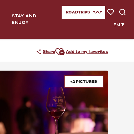
ROADTRIPS
STAY AND
Voir les favor
Searc
ENJOY
EN
Ajouter aux favoris
Share
Add to my favorites
+2 PICTURES