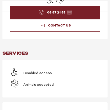
06 87 21 55
▒▒
CONTACT US
SERVICES
Disabled access
Animals accepted
SERVICES OFFERED