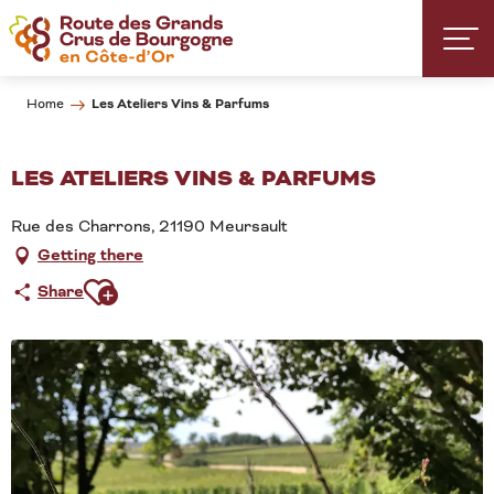
Aller
au
contenu
principal
Les Ateliers Vins & Parfums
Home
LES ATELIERS VINS & PARFUMS
Rue des Charrons, 21190 Meursault
Getting there
Ajouter aux favoris
Share