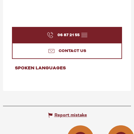
06 87 21 55
▒▒
CONTACT US
SPOKEN LANGUAGES
SPOKEN LANGUAGES
Report mistake