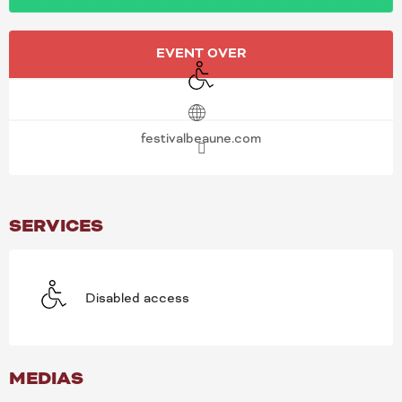
OPENING HOURS & CONT
EVENT OVER
Disabled access
festivalbeaune.com
SERVICES
Disabled access
MEDIAS