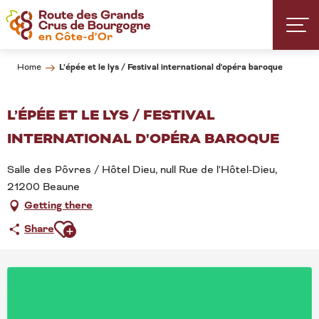
Aller
au
contenu
principal
L’épée et le lys / Festival international d'opéra baroque
Home
L’ÉPÉE ET LE LYS / FESTIVAL
INTERNATIONAL D'OPÉRA BAROQUE
Salle des Pôvres / Hôtel Dieu, null Rue de l'Hôtel-Dieu,
21200 Beaune
Getting there
Ajouter aux favoris
Share