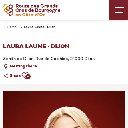
Aller
au
contenu
principal
Laura Laune - Dijon
Home
LAURA LAUNE - DIJON
Zénith de Dijon, Rue de Colchide, 21000 Dijon
Getting there
Ajouter aux favoris
Share