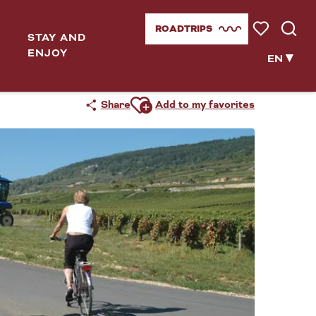
ROADTRIPS
STAY AND
Voir les favor
Searc
ENJOY
EN
Ajouter aux favoris
Share
Add to my favorites