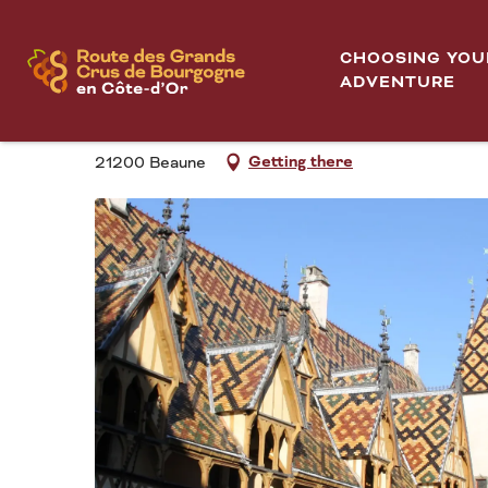
Aller
La voie des vignes de Beaune à Santenay
Home
au
CHOOSING YOU
contenu
ADVENTURE
LA VOIE DES VIGNES
principal
Getting there
21200 Beaune