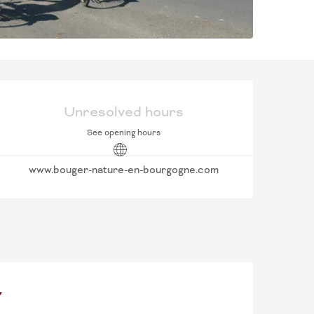
OPENING HOURS & C
Unresolved hours
See opening hours
www.bouger-nature-en-bourgogne.com
Y