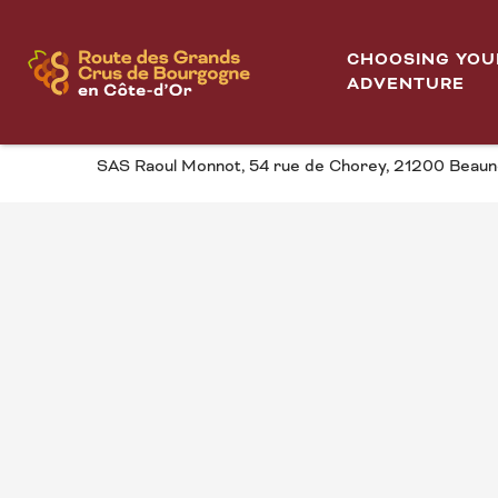
Aller
Journées du Patrimoine Économique de Côte d'Or
Home
au
CHOOSING YOU
contenu
ADVENTURE
JOURNÉES DU PATRI
principal
SAS Raoul Monnot, 54 rue de Chorey, 21200 Beau