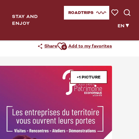
ROADTRIPS
STAY AND
Voir les favor
Searc
ENJOY
TE D'OR
EN
Ajouter aux favoris
Share
Add to my favorites
+1 PICTURE