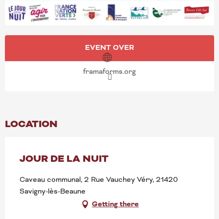
OPENING HOURS & CONT
EVENT OVER
framaforms.org
LOCATION
JOUR DE LA NUIT
Caveau communal, 2 Rue Vauchey Véry, 21420
Savigny-lès-Beaune
Getting there