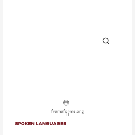
Search
framaforms.org
SPOKEN LANGUAGES
SPOKEN LANGUAGES