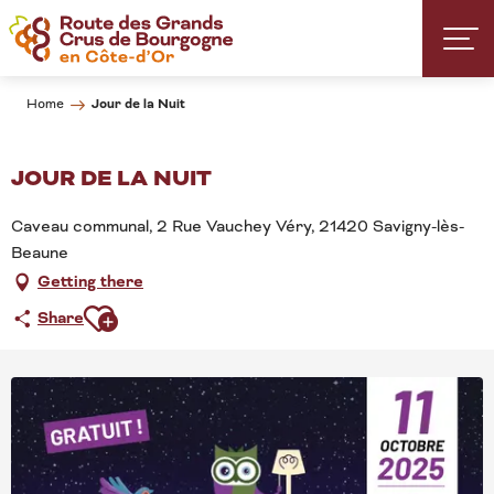
Aller
au
contenu
principal
Jour de la Nuit
Home
JOUR DE LA NUIT
Caveau communal, 2 Rue Vauchey Véry, 21420 Savigny-lès-
Beaune
Getting there
Ajouter aux favoris
Share