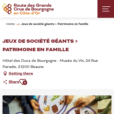
Aller
au
contenu
principal
Jeux de société géants > Patrimoine en famille
Home
JEUX DE SOCIÉTÉ GÉANTS >
PATRIMOINE EN FAMILLE
Hôtel des Ducs de Bourgogne - Musée du Vin, 24 Rue
Paradis, 21200 Beaune
Getting there
Ajouter aux favoris
Share