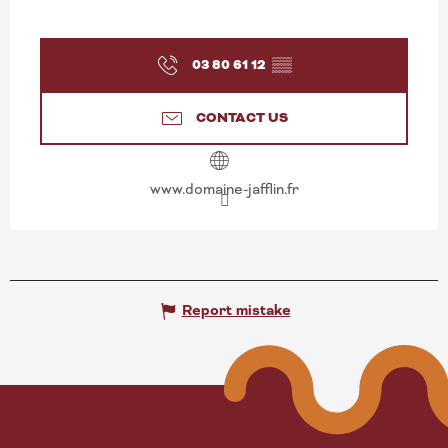
03 80 61 12
▒▒
CONTACT US
www.domaine-jafflin.fr
Report mistake