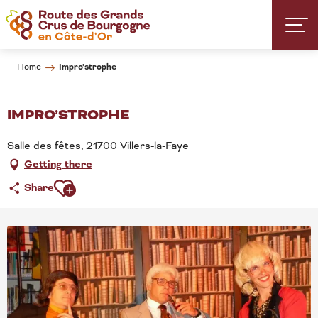
Aller
au
contenu
principal
Impro’strophe
Home
IMPRO’STROPHE
Salle des fêtes, 21700 Villers-la-Faye
Getting there
Ajouter aux favoris
Share