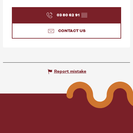
Search
03 80 62 91
▒▒
CONTACT US
Report mistake