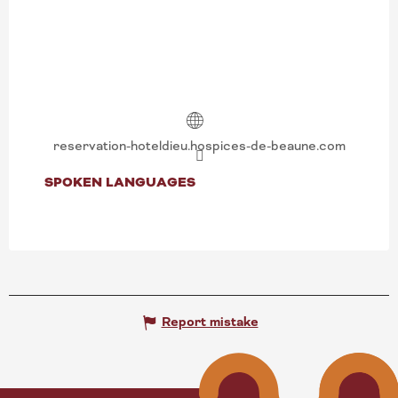
reservation-hoteldieu.hospices-de-beaune.com
SPOKEN LANGUAGES
SPOKEN LANGUAGES
Report mistake