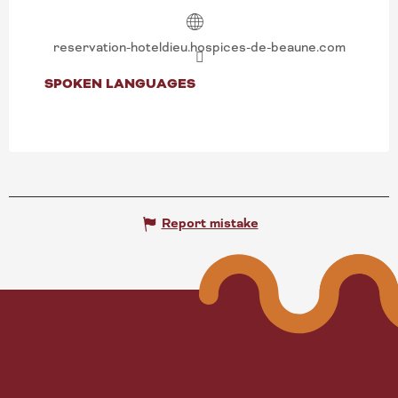
reservation-hoteldieu.hospices-de-beaune.com
SPOKEN LANGUAGES
SPOKEN LANGUAGES
Report mistake