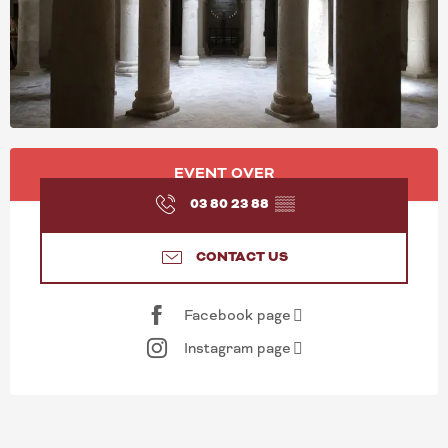
OPENING HOURS & CONT
EVENT OVER
03 80 23 88
▒▒
CONTACT US
Facebook page
Instagram page