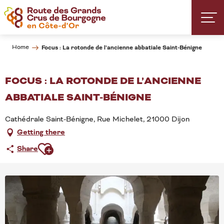
Aller
au
contenu
principal
Home
Focus : La rotonde de l’ancienne abbatiale Saint-Bénigne
FOCUS : LA ROTONDE DE L’ANCIENNE
ABBATIALE SAINT-BÉNIGNE
Cathédrale Saint-Bénigne, Rue Michelet, 21000 Dijon
Getting there
Ajouter aux favoris
Share