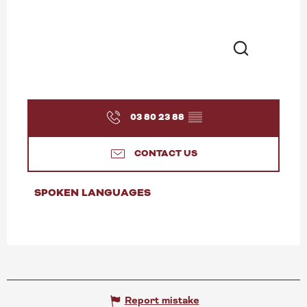
Search
03 80 23 88
▒▒
CONTACT US
SPOKEN LANGUAGES
SPOKEN LANGUAGES
Report mistake