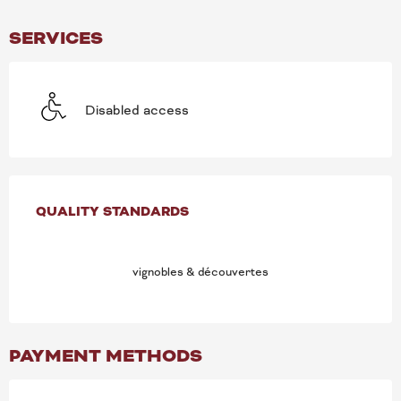
SERVICES
Disabled access
SERVICES OFFERED
QUALITY STANDARDS
QUALITY STANDARDS
vignobles & découvertes
PAYMENT METHODS