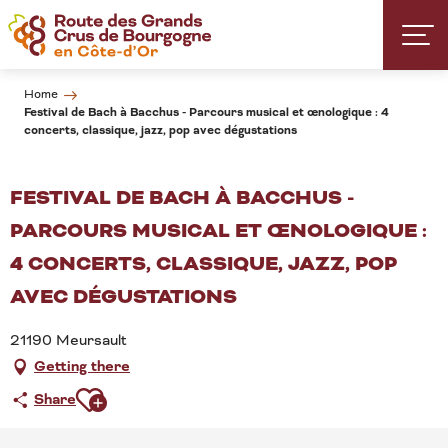
Aller
au
contenu
principal
Home
Festival de Bach à Bacchus - Parcours musical et œnologique : 4
concerts, classique, jazz, pop avec dégustations
FESTIVAL DE BACH À BACCHUS -
PARCOURS MUSICAL ET ŒNOLOGIQUE :
4 CONCERTS, CLASSIQUE, JAZZ, POP
AVEC DÉGUSTATIONS
21190 Meursault
Getting there
Ajouter aux favoris
Share