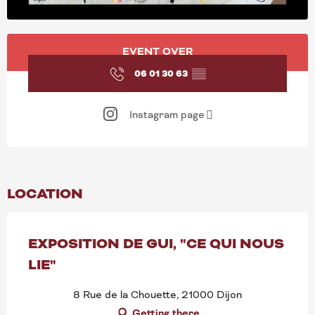
OPENING HOURS & CONT
EVENT OVER
06 01 30 63
▒▒
Instagram page
LOCATION
EXPOSITION DE GUI, "CE QUI NOUS
LIE"
8 Rue de la Chouette, 21000 Dijon
Getting there