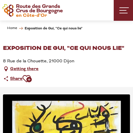
Aller
au
contenu
principal
Home
Exposition de Gui, "Ce qui nous lie"
EXPOSITION DE GUI, "CE QUI NOUS LIE"
8 Rue de la Chouette, 21000 Dijon
Getting there
Ajouter aux favoris
Share