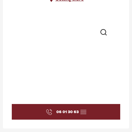
Search
06 01 30 63
▒▒