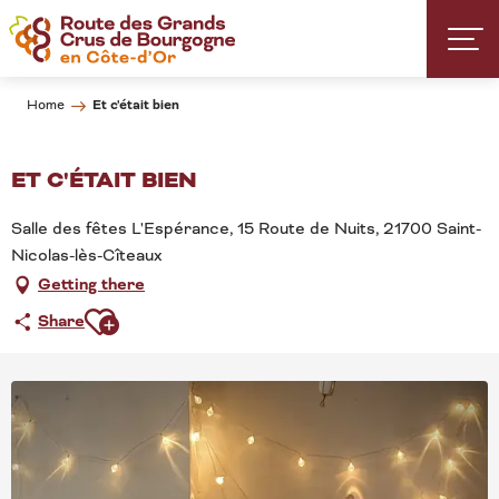
Aller
au
contenu
principal
Et c'était bien
Home
ET C'ÉTAIT BIEN
Salle des fêtes L'Espérance, 15 Route de Nuits, 21700 Saint-
Nicolas-lès-Cîteaux
Getting there
Ajouter aux favoris
Share