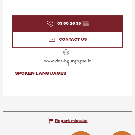
03 80 26 35
▒▒
CONTACT US
www.vins-bourgogne.fr
SPOKEN LANGUAGES
SPOKEN LANGUAGES
Report mistake