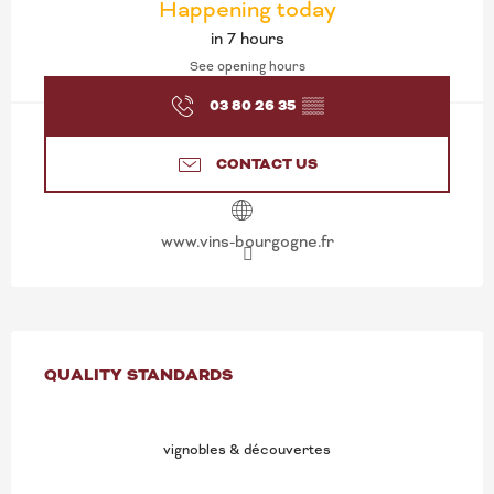
Happening today
in 7 hours
See opening hours
03 80 26 35
▒▒
CONTACT US
www.vins-bourgogne.fr
SERVICES OFFERED
QUALITY STANDARDS
QUALITY STANDARDS
vignobles & découvertes