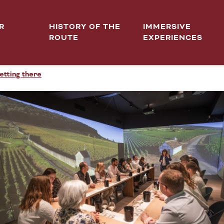
R
HISTORY OF THE
IMMERSIVE
ROUTE
EXPERIENCES
ELIER IMMERSIF : L’EFFET 
etting there