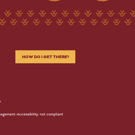
HOW DO I GET THERE?
n
-
nagement
Accessibility: not compliant