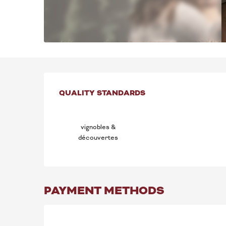
SERVICES OFFE
QUALITY STANDARDS
QUALITY STANDARDS
vignobles &
découvertes
PAYMENT METHODS