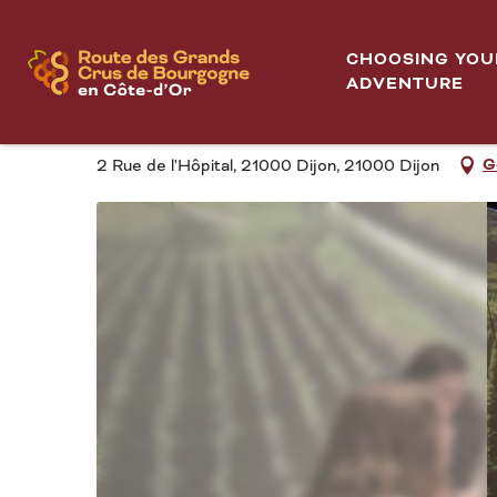
Aller
Ecole des Vins - Atelier immersif : L’effet Millésime
Home
au
CHOOSING YOU
contenu
ADVENTURE
ECOLE DES VINS - AT
principal
G
2 Rue de l'Hôpital, 21000 Dijon, 21000 Dijon