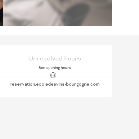
OPENING HOURS & C
Unresolved hours
See opening hours
reservation.ecoledesvins-bourgogne.com