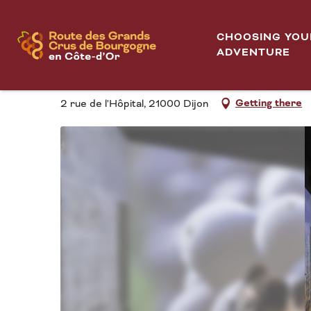
Aller
Home
Ecole des Vins - Atelier immersif : Initiation à la dég
au
CHOOSING YOU
contenu
ADVENTURE
ECOLE DES VINS - AT
principal
Getting there
2 rue de l'Hôpital, 21000 Dijon