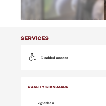
SERVICES
Disabled access
SERVICES OFFE
QUALITY STANDARDS
QUALITY STANDARDS
vignobles &