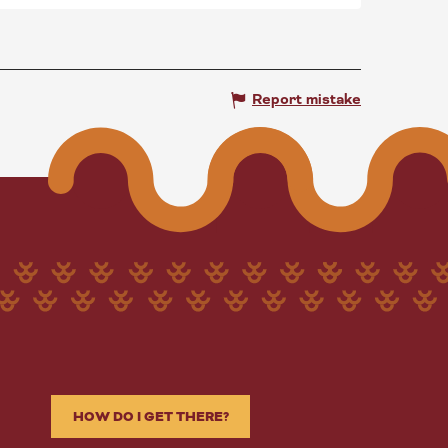
Report mistake
HOW DO I GET THERE?