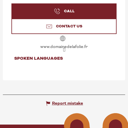
CALL
CONTACT US
www.domainedelafolie.fr
SPOKEN LANGUAGES
SPOKEN LANGUAGES
Report mistake