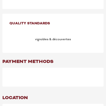
SERVICES OFFERED
QUALITY STANDARDS
QUALITY STANDARDS
vignobles & découvertes
PAYMENT METHODS
LOCATION