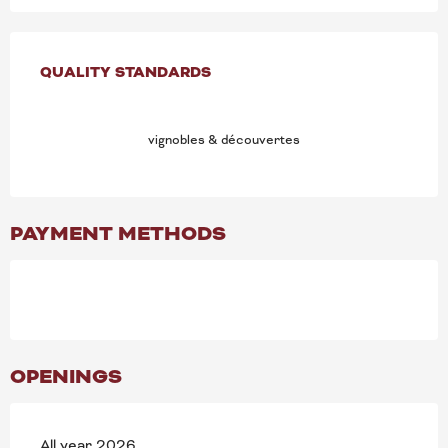
SERVICES OFFERED
QUALITY STANDARDS
QUALITY STANDARDS
vignobles & découvertes
PAYMENT METHODS
OPENINGS
All year 2026