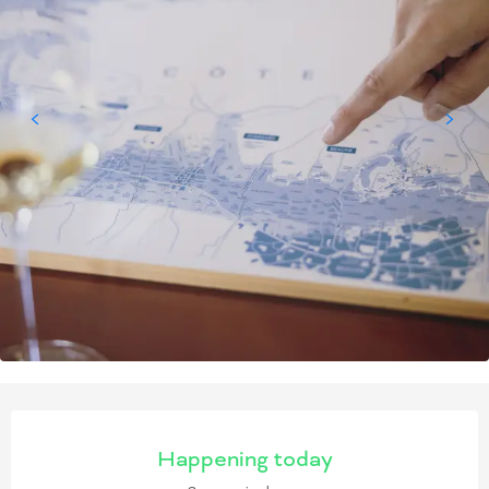
OPENING HOURS & CONT
Happening today