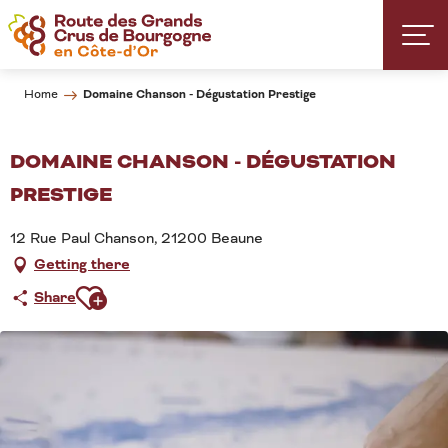
Aller
au
contenu
principal
Domaine Chanson - Dégustation Prestige
Home
DOMAINE CHANSON - DÉGUSTATION
PRESTIGE
12 Rue Paul Chanson, 21200 Beaune
Getting there
Ajouter aux favoris
Share