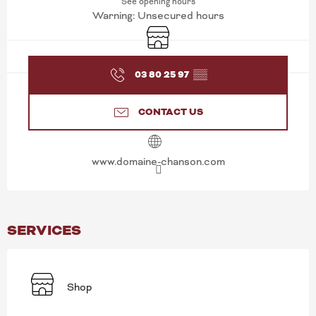
See opening hours
Warning: Unsecured hours
Shop
03 80 25 97
▒▒
CONTACT US
www.domaine-chanson.com
SERVICES
Shop