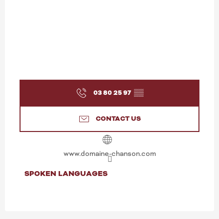
03 80 25 97
▒▒
CONTACT US
www.domaine-chanson.com
SPOKEN LANGUAGES
SPOKEN LANGUAGES