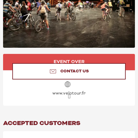
OPENING HOURS & CONT
EVENT OVER
CONTACT US
www.velotour.fr
ACCEPTED CUSTOMERS