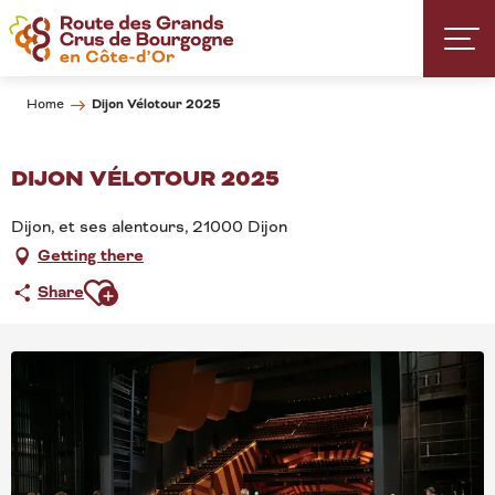
Aller
au
contenu
principal
Dijon Vélotour 2025
Home
DIJON VÉLOTOUR 2025
Dijon, et ses alentours, 21000 Dijon
Getting there
Ajouter aux favoris
Share